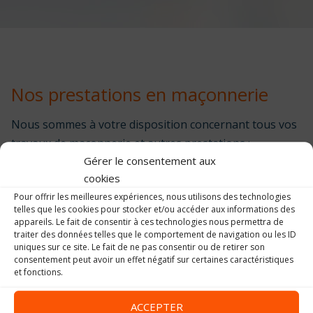
Nos prestations en maçonnerie
Nous sommes à votre disposition concernant tous vos
travaux de maçonnerie et autres prestations :
Gérer le consentement aux
BTP, gros-œuvre,
cookies
Maisons individuelles neuf et rénovation,
Pour offrir les meilleures expériences, nous utilisons des technologies
Toitures, couverture,
telles que les cookies pour stocker et/ou accéder aux informations des
appareils. Le fait de consentir à ces technologies nous permettra de
Travaux, étude de sol et béton,
traiter des données telles que le comportement de navigation ou les ID
Brique Monomur Optibric joint mince
uniques sur ce site. Le fait de ne pas consentir ou de retirer son
consentement peut avoir un effet négatif sur certaines caractéristiques
Aménagements extérieurs, décoration…
et fonctions.
Découvrez notre activité en vidéo !
ACCEPTER