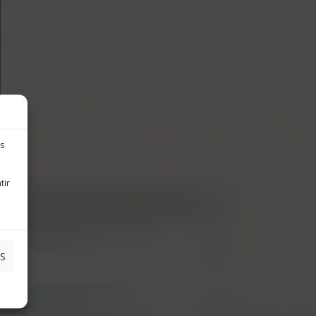
es
tir
S