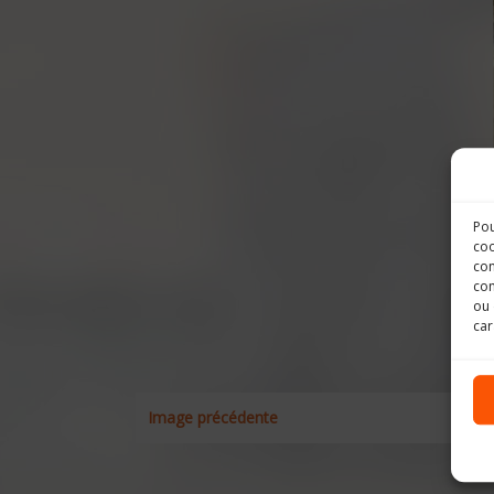
Pou
coo
con
com
ou 
car
Image précédente