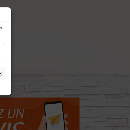
es
tir
S