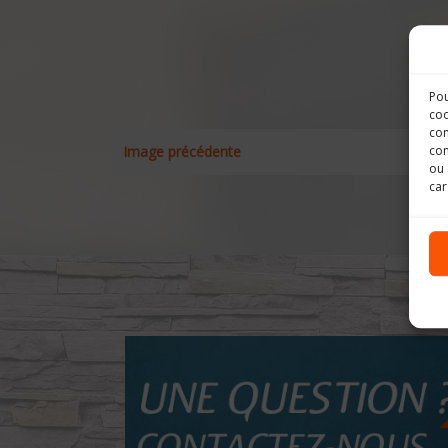
Pou
coo
con
com
Image précédente
ou 
car