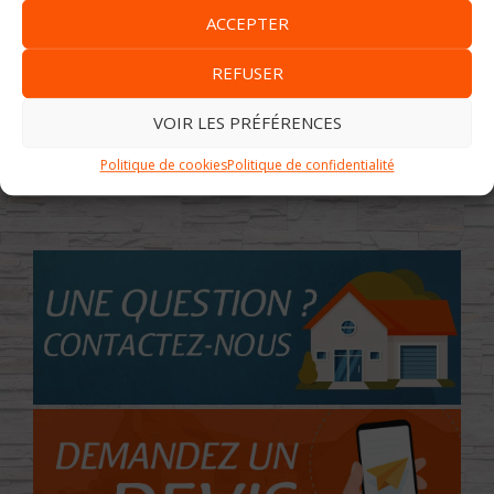
ACCEPTER
REFUSER
Image précédente
Image suivante
VOIR LES PRÉFÉRENCES
Politique de cookies
Politique de confidentialité