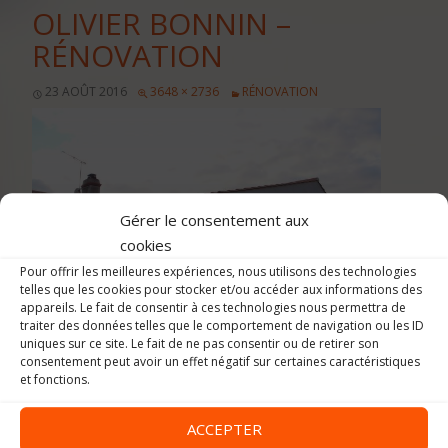
OLIVIER BONNIN –
RÉNOVATION
23 AOÛT 2016
3648 × 2736
RÉNOVATION
Gérer le consentement aux
cookies
Pour offrir les meilleures expériences, nous utilisons des technologies
telles que les cookies pour stocker et/ou accéder aux informations des
appareils. Le fait de consentir à ces technologies nous permettra de
traiter des données telles que le comportement de navigation ou les ID
uniques sur ce site. Le fait de ne pas consentir ou de retirer son
consentement peut avoir un effet négatif sur certaines caractéristiques
et fonctions.
ACCEPTER
Image précédente
Image suivante