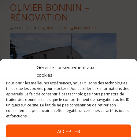
OLIVIER BONNIN –
RÉNOVATION
23 AOÛT 2016
3648 × 2736
RÉNOVATION
Gérer le consentement aux
cookies
Pour offrir les meilleures expériences, nous utilisons des technologies
telles que les cookies pour stocker et/ou accéder aux informations des
appareils. Le fait de consentir à ces technologies nous permettra de
traiter des données telles que le comportement de navigation ou les ID
uniques sur ce site. Le fait de ne pas consentir ou de retirer son
consentement peut avoir un effet négatif sur certaines caractéristiques
et fonctions.
ACCEPTER
Image précédente
Image suivante