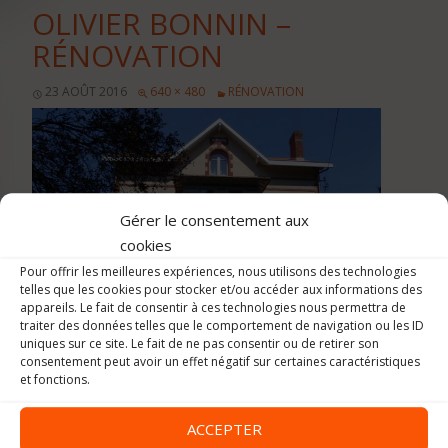
OLIVIER BONNIN –
RÉNOVATION
23 AOÛT 2016
640 × 480
RÉNOVATION
Gérer le consentement aux
cookies
Pour offrir les meilleures expériences, nous utilisons des technologies
telles que les cookies pour stocker et/ou accéder aux informations des
appareils. Le fait de consentir à ces technologies nous permettra de
traiter des données telles que le comportement de navigation ou les ID
uniques sur ce site. Le fait de ne pas consentir ou de retirer son
consentement peut avoir un effet négatif sur certaines caractéristiques
et fonctions.
ACCEPTER
Image précédente
Image suivante