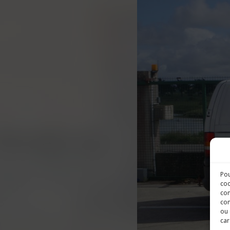
Pou
coo
con
com
ou 
car