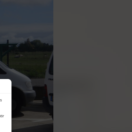
es
tir