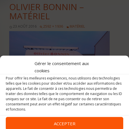
OLIVIER BONNIN –
MATÉRIEL
23 AOÛT 2016
2592 × 1936
MATÉRIEL
Gérer le consentement aux
cookies
Pour offrir les meilleures expériences, nous utilisons des technologies
telles que les cookies pour stocker et/ou accéder aux informations des
appareils. Le fait de consentir à ces technologies nous permettra de
traiter des données telles que le comportement de navigation ou les ID
uniques sur ce site. Le fait de ne pas consentir ou de retirer son
consentement peut avoir un effet négatif sur certaines caractéristiques
et fonctions.
ACCEPTER
Image précédente
Image suivante